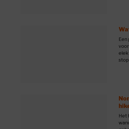
Wat
Een 
voor
elek
stop
Nom
hik
Het 
wand