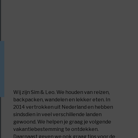
k
boek
li?
ew
Wij zijn Sim & Leo. We houden van reizen,
backpacken, wandelen en lekker eten. In
2014 vertrokken uit Nederland en hebben
sindsdien in veel verschillende landen
te
gewoond. We helpen je graag je volgende
ersport
vakantiebestemming te ontdekken.
ets
Daarnaast geven we ook graag tips voor de