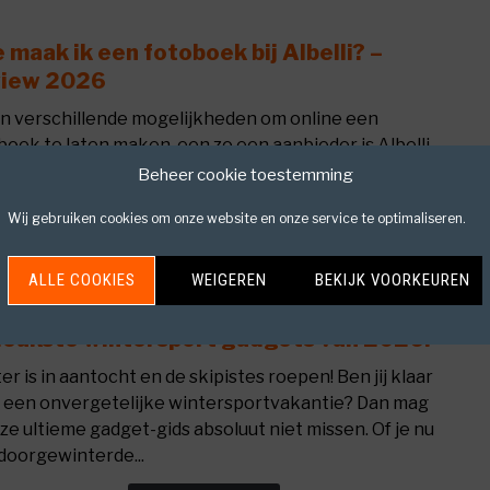
 maak ik een fotoboek bij Albelli? –
link
to
view 2026
Hoe
ijn verschillende mogelijkheden om online een
maa
boek te laten maken, een zo een aanbieder is Albelli.
ik
urlijk hebben we Albelli ook zelf geprobeerd voor
Beheer cookie toestemming
een
maken van een fotoboek van onze...
foto
Wij gebruiken cookies om onze website en onze service te optimaliseren.
bij
LEES VERDER
Albel
ALLE COOKIES
WEIGEREN
BEKIJK VOORKEUREN
–
Revi
leukste wintersport gadgets van 2026!
link
2026
to
er is in aantocht en de skipistes roepen! Ben jij klaar
De
 een onvergetelijke wintersportvakantie? Dan mag
leuks
eze ultieme gadget-gids absoluut niet missen. Of je nu
wint
doorgewinterde...
gadg