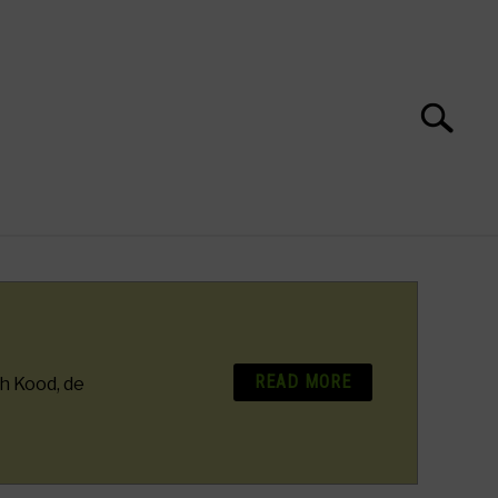
Search
Search
for:
S
READ MORE
h Kood, de