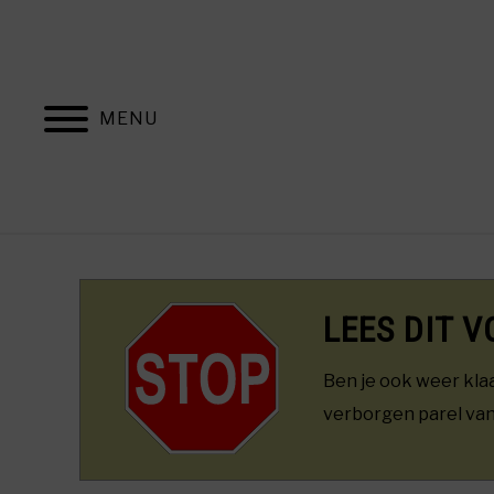
Skip
to
content
MENU
H
LEES DIT V
Ben je ook weer kla
verborgen parel van