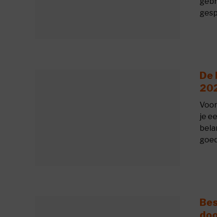
gebr
gespe
De 
202
Voor
je e
bela
goed
Bes
doo