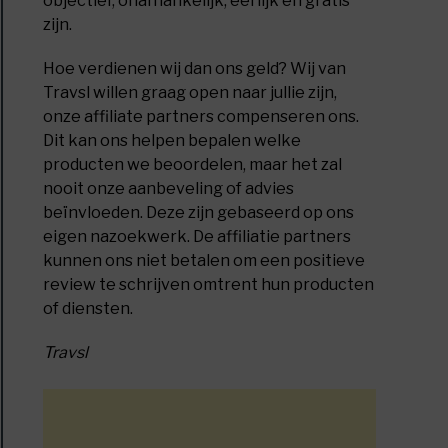
objectief, onafhankelijk, eerlijk en gratis
rlandse
zijn.
Hoe verdienen wij dan ons geld? Wij van
s!
Travsl willen graag open naar jullie zijn,
onze affiliate partners compenseren ons.
Dit kan ons helpen bepalen welke
producten we beoordelen, maar het zal
nooit onze aanbeveling of advies
beïnvloeden. Deze zijn gebaseerd op ons
e
eigen nazoekwerk. De affiliatie partners
gewicht
kunnen ons niet betalen om een positieve
review te schrijven omtrent hun producten
oons
of diensten.
en
Travsl
uur!