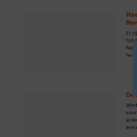
Hoe
Re
Er z
foto
Natu
het 
De 
Wint
voor
je d
een 