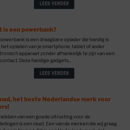
van
LEES VERDER
2026!
 is een powerbank?
link
to
powerbank is een draagbare oplader die handig is
Wat
 het opladen van je smartphone, tablet of ander
is
tronisch apparaat zonder afhankelijk te zijn van een
een
contact. Deze handige gadgets...
powe
LEES VERDER
ad, het beste Nederlandse merk voor
link
to
ers!
Noma
hebben van een goede uitrusting voor de
het
elingen is een must. Een van de merken die wij graag
best