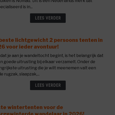
uiken is Nomad. Dit is een Nederlands merk dat
Nede
cialiseerd is in...
merk
voor
LEES VERDER
hiker
beste lichtgewicht 2 persoons tenten in
link
to
6 voor ieder avontuur!
De
dat je aan je wandeltocht begint, is het belangrijk dat
best
en goede uitrusting bij elkaar verzamelt. Onder de
licht
ngrijkste uitrusting die je wilt meenemen valt een
2
e rugzak, slaapzak,...
pers
tent
LEES VERDER
in
2026
voor
te wintertenten voor de
link
ieder
to
rgewinterde wandelaar in 2026!
avont