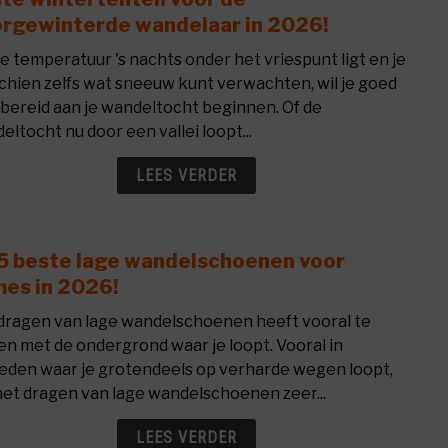
to
rgewinterde wandelaar in 2026!
avont
Best
de temperatuur 's nachts onder het vriespunt ligt en je
wint
chien zelfs wat sneeuw kunt verwachten, wil je goed
voor
bereid aan je wandeltocht beginnen. Of de
de
eltocht nu door een vallei loopt...
door
wand
LEES VERDER
in
2026!
5 beste lage wandelschoenen voor
link
to
es in 2026!
De
dragen van lage wandelschoenen heeft vooral te
5
n met de ondergrond waar je loopt. Vooral in
best
eden waar je grotendeels op verharde wegen loopt,
lage
 het dragen van lage wandelschoenen zeer...
wand
voor
LEES VERDER