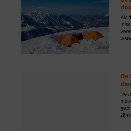
doo
Als 
miss
voor
wand
De 
dam
Het 
make
gebi
zijn