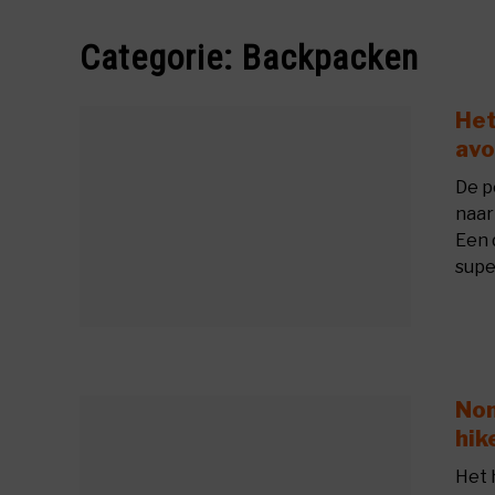
Categorie:
Backpacken
Het
avo
De p
naar
Een 
super
Nom
hik
Het 