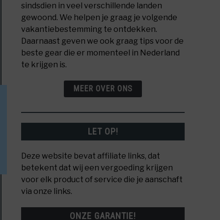
sindsdien in veel verschillende landen
e
gewoond. We helpen je graag je volgende
rlandse
vakantiebestemming te ontdekken.
Daarnaast geven we ook graag tips voor de
beste gear die er momenteel in Nederland
s!
te krijgen is.
MEER OVER ONS
e
LET OP!
gewicht
Deze website bevat affiliate links, dat
oons
betekent dat wij een vergoeding krijgen
en
voor elk product of service die je aanschaft
via onze links.
ONZE GARANTIE!