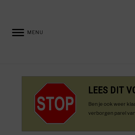
Skip
to
content
MENU
H
LEES DIT V
Ben je ook weer kla
verborgen parel van