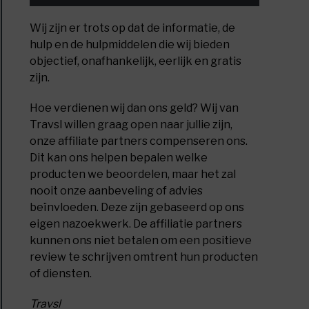
uur!
Wij zijn er trots op dat de informatie, de
e
hulp en de hulpmiddelen die wij bieden
ertenten
objectief, onafhankelijk, eerlijk en gratis
zijn.
gewinterde
Hoe verdienen wij dan ons geld? Wij van
elaar
Travsl willen graag open naar jullie zijn,
onze affiliate partners compenseren ons.
Dit kan ons helpen bepalen welke
producten we beoordelen, maar het zal
nooit onze aanbeveling of advies
beïnvloeden. Deze zijn gebaseerd op ons
eigen nazoekwerk. De affiliatie partners
kunnen ons niet betalen om een positieve
e
review te schrijven omtrent hun producten
of diensten.
elschoenen
Travsl