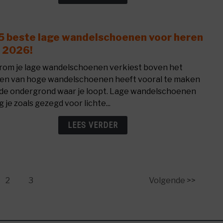
dame
in
2026!
5 beste lage wandelschoenen voor heren
link
to
 2026!
De
om je lage wandelschoenen verkiest boven het
5
en van hoge wandelschoenen heeft vooral te maken
best
de ondergrond waar je loopt. Lage wandelschoenen
lage
 je zoals gezegd voor lichte...
wand
voor
LEES VERDER
here
van
2026!
e
Page
Page
2
3
Volgende >>