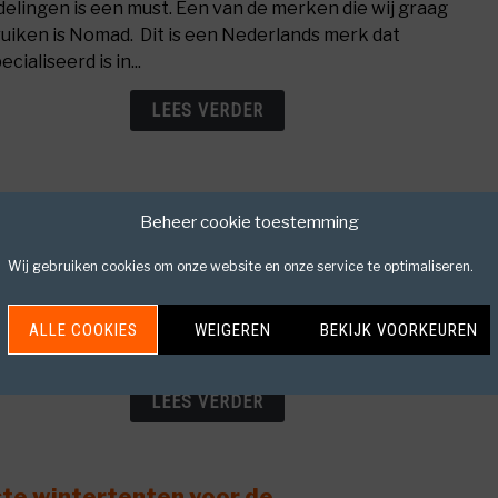
elingen is een must. Een van de merken die wij graag
best
uiken is Nomad. Dit is een Nederlands merk dat
Nede
cialiseerd is in...
merk
voor
LEES VERDER
hiker
beste lichtgewicht 2 persoons tenten in
link
Beheer cookie toestemming
to
6 voor ieder avontuur!
De
Wij gebruiken cookies om onze website en onze service te optimaliseren.
dat je aan je wandeltocht begint, is het belangrijk dat
best
en goede uitrusting bij elkaar verzamelt. Onder de
licht
ngrijkste uitrusting die je wilt meenemen valt een
ALLE COOKIES
WEIGEREN
BEKIJK VOORKEUREN
2
e rugzak, slaapzak,...
pers
tent
LEES VERDER
in
2026
voor
te wintertenten voor de
link
ieder