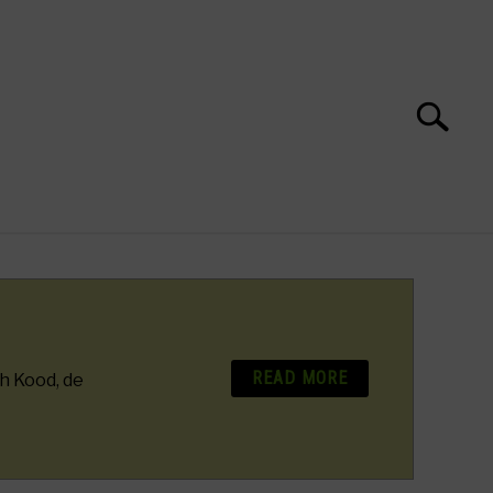
Search
Search
for:
S
READ MORE
h Kood, de