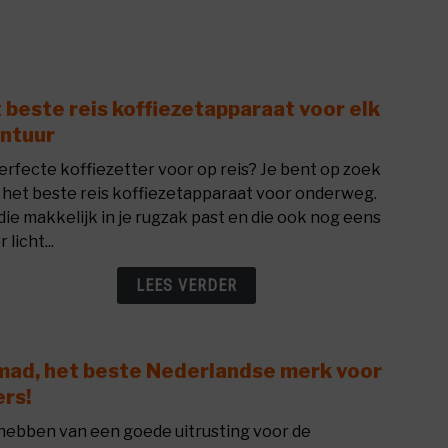
 beste reis koffiezetapparaat voor elk
link
to
ntuur
Het
erfecte koffiezetter voor op reis? Je bent op zoek
best
 het beste reis koffiezetapparaat voor onderweg.
reis
die makkelijk in je rugzak past en die ook nog eens
koff
 licht...
voor
elk
LEES VERDER
avon
ad, het beste Nederlandse merk voor
link
to
ers!
Noma
hebben van een goede uitrusting voor de
het