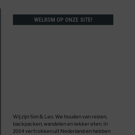
WELKOM OP ONZE SITE!
e
iezetapparaat
tuur
Wij zijn Sim & Leo. We houden van reizen,
backpacken, wandelen en lekker eten. In
d,
2014 vertrokken uit Nederland en hebben