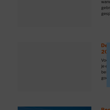
wand
gebr
gespe
De 
202
Voor
je e
bela
goed
Bes