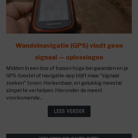
link
Wandelnavigatie (GPS) vindt geen
to
signaal — oplossingen
Wandelnavigatie
(GPS)
Midden in een bos of tussen hoge bergwanden en je
vindt
GPS-toestel of navigatie-app blijft maar "signaal
geen
zoeken" tonen. Herkenbaar, en gelukkig meestal
signaal
simpel te verhelpen. Hieronder de meest
—
voorkomende...
oplossingen
LEES VERDER