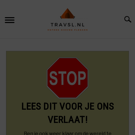
Skip
to
content
Searc
HOME
SU
TO
PIN SLIM CALCULATOR
REISTIPS
SU
TO
REVIEWS
SU
LEES DIT VOOR JE ONS
TO
VERLAAT!
Ben je ook weer klaar om de wereld te