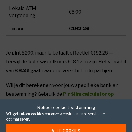
Lokale ATM-
€3,00
vergoeding
Totaal
€192,26
Je pint $200, maar je betaalt effectief €192,26 —
terwijl de ‘kale’ wisselkoers €184 zou zijn. Het verschil
van
€8,26
gaat naar drie verschillende partijen.
Wil je dit berekenen voor jouw specifieke bank en
bestemming? Gebruik de
PinSlim calculator op
travsl.nl/pinslim
— die rekent het voor je uit op basis
Beheer cookie toestemming
van actuele wisselkoersen.
Wij gebruiken cookies om onze website en onze service te
optimaliseren.
ALLE COOKIES