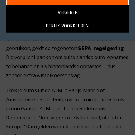
WEIGEREN
Waarom gelden deze kosten niet
BEKIJK VOORKEUREN
in de eurozone?
Binnen de Europese Unie, in landen die de euro
gebruiken, geldt de zogeheten
SEPA-regelgeving
.
Die verplicht banken om buitenlandse euro-opnames
te behandelen als binnenlandse opnames — dus
zonder extra wisselkoersopslag.
Trek je euro’s uit de ATM in Parijs, Madrid of
Amsterdam? Dan betaal je (vrijwel) niets extra. Trek
je euro’s uit de ATM in niet-eurolanden zoals
Denemarken, Noorwegen of Zwitserland, of buiten
Europa? Dan gelden weer de normale buitenlandse