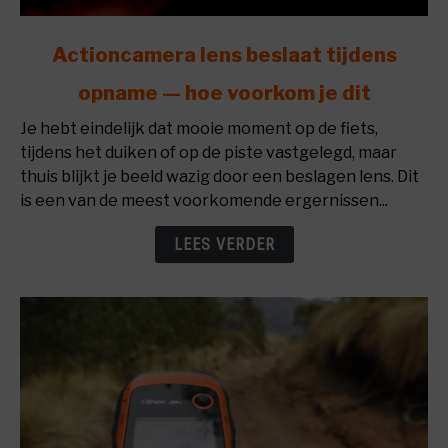
link
Actioncamera lens beslaat tijdens
to
opname — hoe voorkom je dit
Actioncamera
lens
Je hebt eindelijk dat mooie moment op de fiets,
beslaat
tijdens het duiken of op de piste vastgelegd, maar
tijdens
thuis blijkt je beeld wazig door een beslagen lens. Dit
opname
is een van de meest voorkomende ergernissen...
—
hoe
LEES VERDER
voorkom
je
dit